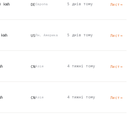
0 kWh
5 днів тому
DE
Лист
→
Європа
 kWh
5 днів тому
US
Лист
→
Пн. Америка
Wh
4 тижні тому
CN
Лист
→
Азія
Wh
4 тижні тому
CN
Лист
→
Азія