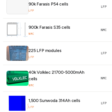
90k Farasis P54 cells
LFP
LFP
900k Farasis S35 cells
NMC
NMC
225 LFP modules
LFP
LFP
40k Volklec 21700-5000mAh
NMC
cells
NMC
1,500 Sunwoda 314Ah cells
LFP
LFP