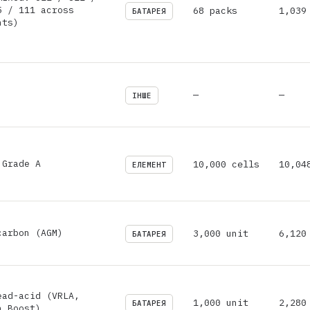
5 / 111 across
68 packs
1,039
БАТАРЕЯ
nts)
—
—
ІНШЕ
 Grade A
10,000 cells
10,04
ЕЛЕМЕНТ
carbon (AGM)
3,000 unit
6,120
БАТАРЕЯ
ead-acid (VRLA,
1,000 unit
2,280
БАТАРЕЯ
n Boost)