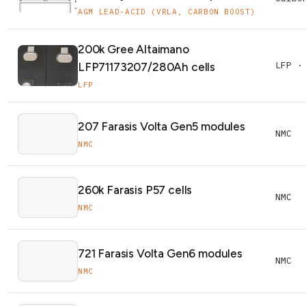
AGM LEAD-ACID (VRLA, CARBON BOOST)
200k Gree Altaimano
LFP ·
LFP71173207/280Ah cells
LFP
207 Farasis Volta Gen5 modules
NMC
NMC
260k Farasis P57 cells
NMC
NMC
721 Farasis Volta Gen6 modules
NMC
NMC