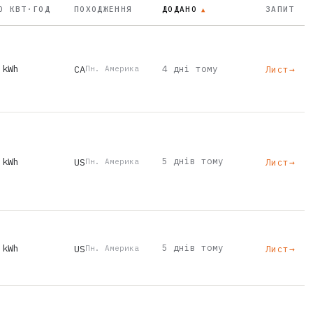
О КВТ·ГОД
ПОХОДЖЕННЯ
ДОДАНО
ЗАПИТ
▲
 kWh
CA
4 дні тому
Лист
→
Пн. Америка
 kWh
5 днів тому
US
Лист
→
Пн. Америка
 kWh
5 днів тому
US
Лист
→
Пн. Америка