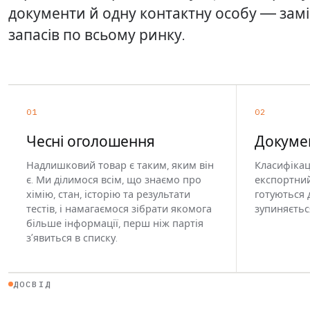
документи й одну контактну особу — зам
запасів по всьому ринку.
01
02
Чесні оголошення
Докуме
Надлишковий товар є таким, яким він
Класифікаці
є. Ми ділимося всім, що знаємо про
експортний
хімію, стан, історію та результати
готуються 
тестів, і намагаємося зібрати якомога
зупиняєтьс
більше інформації, перш ніж партія
з’явиться в списку.
ДОСВІД