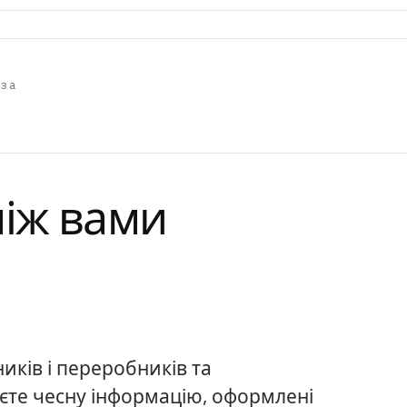
 за
g
між вами
ків і переробників та
єте чесну інформацію, оформлені