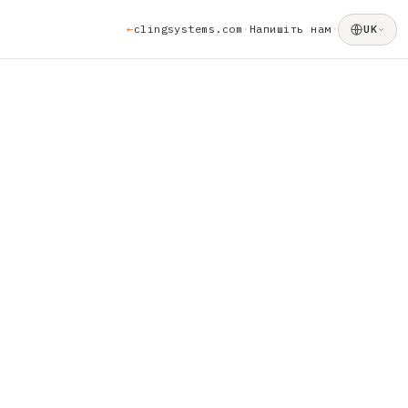
←
clingsystems.com
Напишіть нам
·
·
UK