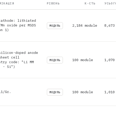
ФІКАЦІЯ
РІВЕНЬ
К-СТЬ
УСЬОГ
cathode: lithiated
/Mn oxide per MSDS
2,184 module
8,673
МОДУЛЬ
on 1)
silicon-doped anode
sheet cell
100 module
1,070
МОДУЛЬ
stry code: "Li MM
) - Si")
11/Gr.
100 module
1,010
МОДУЛЬ