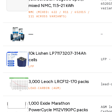
65201
mixed NMC, 11.5–21 kWh
varia
NMC (MIXED: 622 / 811 / 652015 /
111 ACROSS VARIANTS)
—
—
10k Lishen LP71173207-314Ah
LFP ·
cells
LFP
3,000 Leoch LRCF12-170 packs
lead-
LEAD-CARBON (AGM)
1,000 Exide Marathon
AGM l
PowerCycle M12V190PC packs
Carbo