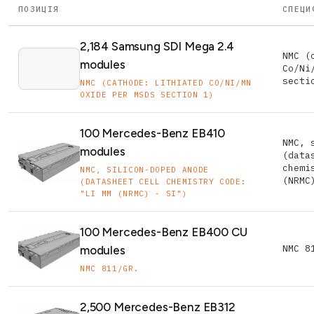
ПОЗИЦІЯ
СПЕЦИ
2,184 Samsung SDI Mega 2.4
NMC (
modules
Co/Ni
secti
NMC (CATHODE: LITHIATED CO/NI/MN
OXIDE PER MSDS SECTION 1)
100 Mercedes-Benz EB410
NMC, 
modules
(data
chemi
NMC, SILICON-DOPED ANODE
(NRMC
(DATASHEET CELL CHEMISTRY CODE:
"LI MM (NRMC) - SI")
100 Mercedes-Benz EB400 CU
NMC 8
modules
NMC 811/GR.
2,500 Mercedes-Benz EB312