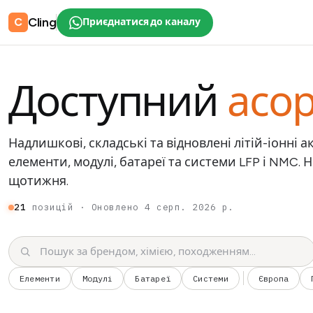
Cling
C
Приєднатися до каналу
Доступний
асо
Надлишкові, складські та відновлені літій-іонні 
елементи, модулі, батареї та системи LFP і NMC. 
щотижня.
21
позицій · Оновлено
4 серп. 2026 р.
Елементи
Модулі
Батареї
Системи
Європа