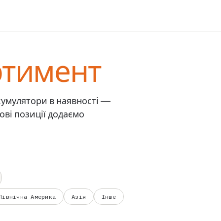
ртимент
акумулятори в наявності —
Нові позиції додаємо
Північна Америка
Азія
Інше