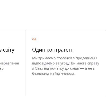
04
 світу
Один контрагент
Ми тримаємо стосунки з продавцем і
 небезпечні
відповідаємо за угоду. Ви маєте справу
ар
з Cling від початку до кінця — а не з
безликим майданчиком.