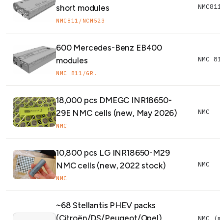
NMC81
short modules
NMC811/NCM523
600 Mercedes-Benz EB400
NMC 8
modules
NMC 811/GR.
18,000 pcs DMEGC INR18650-
NMC
29E NMC cells (new, May 2026)
NMC
10,800 pcs LG INR18650-M29
NMC
NMC cells (new, 2022 stock)
NMC
~68 Stellantis PHEV packs
(Citroën/DS/Peugeot/Opel),
NMC (