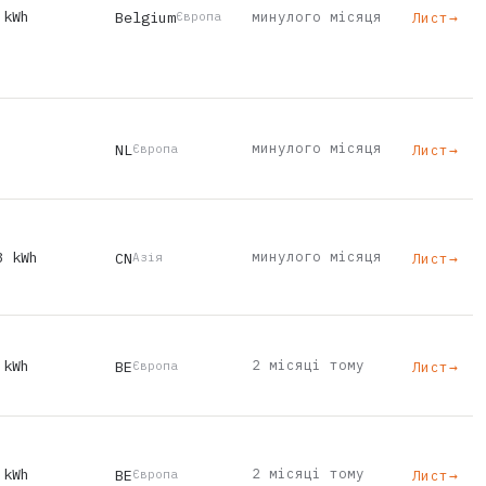
 kWh
Belgium
минулого місяця
Лист
→
Європа
минулого місяця
NL
Лист
→
Європа
8 kWh
минулого місяця
CN
Лист
→
Азія
 kWh
2 місяці тому
BE
Лист
→
Європа
 kWh
2 місяці тому
BE
Лист
→
Європа