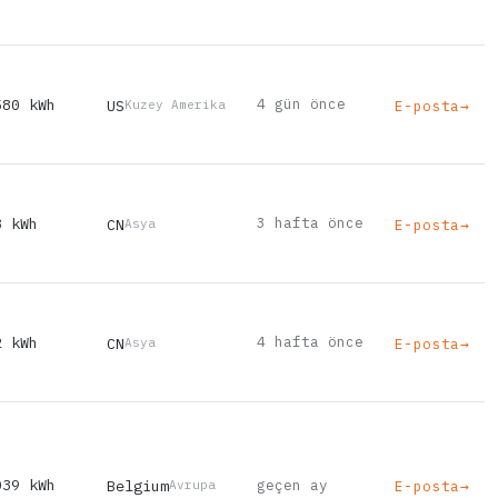
580 kWh
4 gün önce
US
E-posta
→
Kuzey Amerika
8 kWh
3 hafta önce
CN
E-posta
→
Asya
2 kWh
4 hafta önce
CN
E-posta
→
Asya
039 kWh
Belgium
geçen ay
E-posta
→
Avrupa