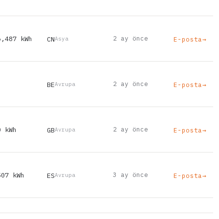
6,487 kWh
2 ay önce
CN
E-posta
→
Asya
2 ay önce
BE
E-posta
→
Avrupa
0 kWh
2 ay önce
GB
E-posta
→
Avrupa
507 kWh
3 ay önce
ES
E-posta
→
Avrupa