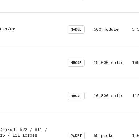
811/Gr.
600 module
5,
MODÜL
18,000 cells
18
HÜCRE
10,800 cells
11
HÜCRE
(mixed: 622 / 811 /
15 / 111 across
68 packs
1,
PAKET