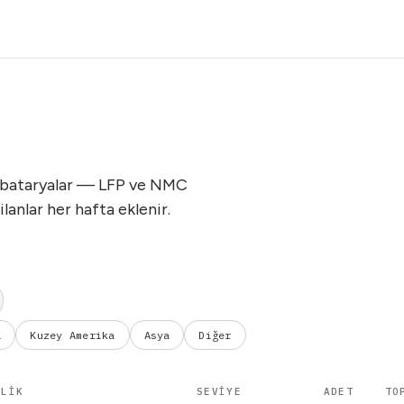
on bataryalar — LFP ve NMC
lanlar her hafta eklenir.
a
Kuzey Amerika
Asya
Diğer
LLIK
SEVIYE
ADET
TO