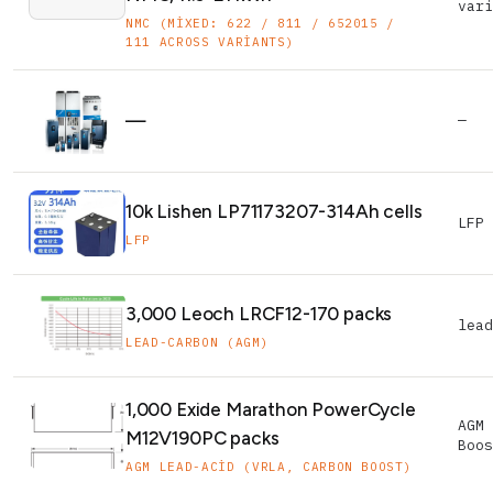
vari
NMC (MIXED: 622 / 811 / 652015 /
111 ACROSS VARIANTS)
—
—
10k Lishen LP71173207-314Ah cells
LFP 
LFP
3,000 Leoch LRCF12-170 packs
lead
LEAD-CARBON (AGM)
1,000 Exide Marathon PowerCycle
AGM 
M12V190PC packs
Boos
AGM LEAD-ACID (VRLA, CARBON BOOST)