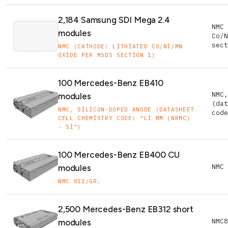
2,184 Samsung SDI Mega 2.4
NMC 
modules
Co/N
sect
NMC (CATHODE: LITHIATED CO/NI/MN
OXIDE PER MSDS SECTION 1)
100 Mercedes-Benz EB410
NMC,
modules
(dat
NMC, SILICON-DOPED ANODE (DATASHEET
code
CELL CHEMISTRY CODE: "LI MM (NRMC)
- SI")
100 Mercedes-Benz EB400 CU
NMC 
modules
NMC 811/GR.
2,500 Mercedes-Benz EB312 short
NMC8
modules