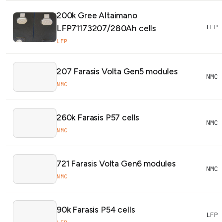
200k Gree Altaimano
LFP 
LFP71173207/280Ah cells
LFP
207 Farasis Volta Gen5 modules
NMC
NMC
260k Farasis P57 cells
NMC
NMC
721 Farasis Volta Gen6 modules
NMC
NMC
90k Farasis P54 cells
LFP