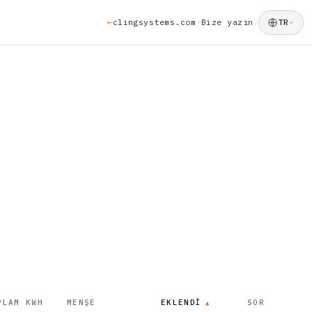
←
clingsystems.com
Bize yazın
·
·
TR
PLAM KWH
MENŞE
EKLENDI
SOR
▲