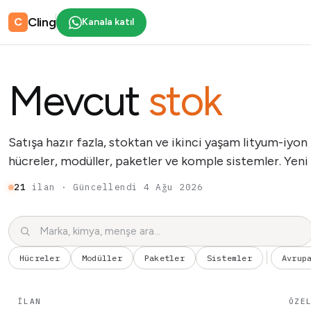
Cling
C
Kanala katıl
Mevcut
stok
Satışa hazır fazla, stoktan ve ikinci yaşam lityum-iy
hücreler, modüller, paketler ve komple sistemler. Yeni i
21
ilan · Güncellendi
4 Ağu 2026
Hücreler
Modüller
Paketler
Sistemler
Avrup
İLAN
ÖZE