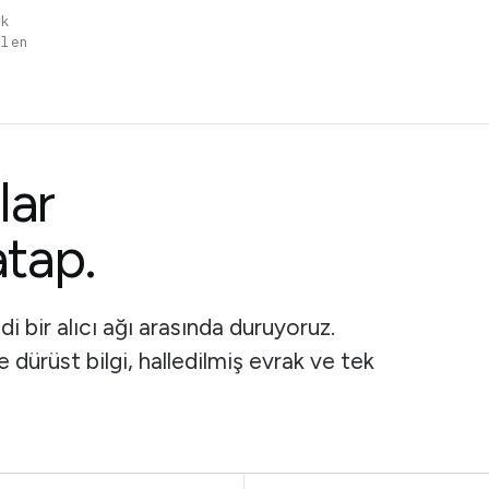
ik
elen
g
lar
atap.
 bir alıcı ağı arasında duruyoruz.
ürüst bilgi, halledilmiş evrak ve tek