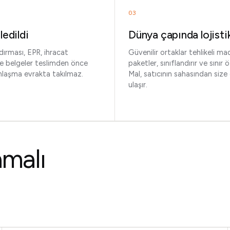
03
ledildi
Dünya çapında lojisti
ndırması, EPR, ihracat
Güvenilir ortaklar tehlikeli ma
ve belgeler teslimden önce
paketler, sınıflandırır ve sınır ö
Anlaşma evrakta takılmaz.
Mal, satıcının sahasından size
ulaşır.
amalı