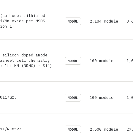
(cathode: lithiated
i/Mn oxide per MSDS
2,184 module
8,
MODÜL
ion 1)
 silicon-doped anode
asheet cell chemistry
100 module
1,
MODÜL
: "Li MM (NRMC) - Si")
811/Gr.
100 module
1,
MODÜL
11/NCM523
2,500 module
27
MODÜL