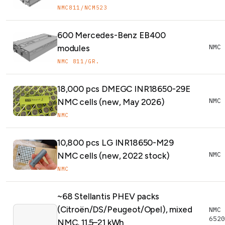
NMC811/NCM523
600 Mercedes-Benz EB400
NMC 
modules
NMC 811/GR.
18,000 pcs DMEGC INR18650-29E
NMC
NMC cells (new, May 2026)
NMC
10,800 pcs LG INR18650-M29
NMC
NMC cells (new, 2022 stock)
NMC
~68 Stellantis PHEV packs
(Citroën/DS/Peugeot/Opel), mixed
NMC 
6520
NMC, 11.5–21 kWh