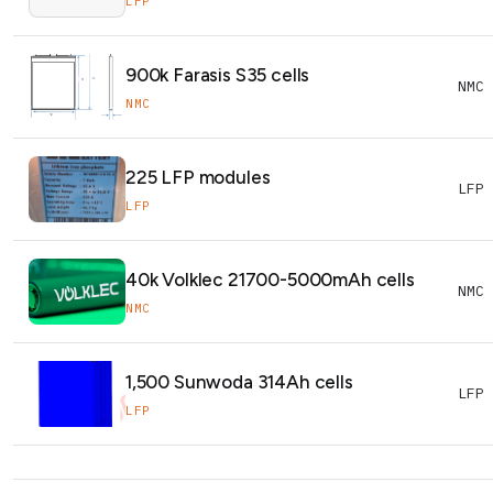
LFP
900k Farasis S35 cells
NMC
NMC
225 LFP modules
LFP
LFP
40k Volklec 21700-5000mAh cells
NMC
NMC
1,500 Sunwoda 314Ah cells
LFP
LFP